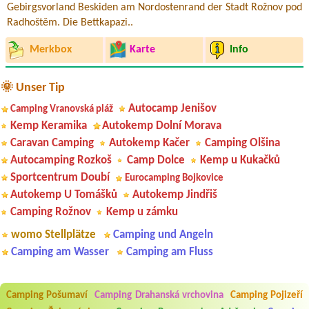
Gebirgsvorland Beskiden am Nordostenrand der Stadt Rožnov pod
Radhoštěm. Die Bettkapazi..
Merkbox
Karte
Info
🌞 Unser Tip
Autocamp Jenišov
Camping Vranovská pláž
Kemp Keramika
Autokemp Dolní Morava
Caravan Camping
Autokemp Kačer
Camping Olšina
Autocamping Rozkoš
Camp Dolce
Kemp u Kukačků
Sportcentrum Doubí
Eurocamping Bojkovice
Autokemp U Tomášků
Autokemp Jindřiš
Camping Rožnov
Kemp u zámku
womo Stellplätze
Camping und Angeln
Camping am Wasser
Camping am Fluss
Camping Pošumaví
Camping Drahanská vrchovina
Camping Pojizeří
Aneta Melicharová
***