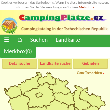
Cookies verbessern das Surferlebnis. Wenn Sie diese Internetseite nutzen,
stimmen Sie der Verwendung von Cookies
Mehr Info
☰
⌂
Suchen
Landkarte
Merkbox(
0
)
Detailsuche
Landkarte suche
Gebieten
Ganz Tschechien
»