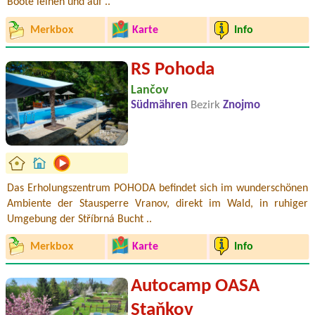
Boote leihen und auf ..
Merkbox
Karte
Info
RS Pohoda
Lančov
Südmähren
Bezirk
Znojmo
Das Erholungszentrum POHODA befindet sich im wunderschönen
Ambiente der Stausperre Vranov, direkt im Wald, in ruhiger
Umgebung der Stříbrná Bucht ..
Merkbox
Karte
Info
Autocamp OASA
Staňkov