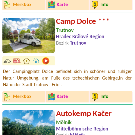
Merkbox
Karte
Info
Camp Dolce ***
Trutnov
Hradec Králové Region
Bezirk
Trutnov
Der Campingplatz Dolce befindet sich in schöner und ruhiger
Natur Umgebung, am Fuße des tschechischen Gebirge,in der
Nähe der Stadt Trutnov . Frie..
Merkbox
Karte
Info
Autokemp Kačer
Mělník
Mittelböhmische Region