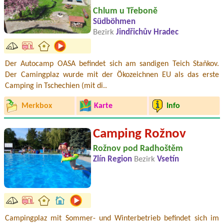
Chlum u Třeboně
Südböhmen
Bezirk
Jindřichův Hradec
Der Autocamp OASA befindet sich am sandigen Teich Staňkov.
Der Camingplaz wurde mit der Ökozeichnen EU als das erste
Camping in Tschechien (mit di..
Merkbox
Karte
Info
Camping Rožnov
Rožnov pod Radhoštěm
Zlín Region
Bezirk
Vsetín
Campingplaz mit Sommer- und Winterbetrieb befindet sich im