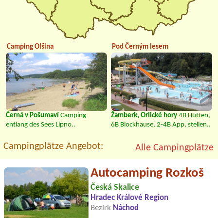
Camping Olšina
Pod Černým lesem
Černá v Pošumaví
Camping
Žamberk, Orlické hory
4B Hütten,
entlang des Sees Lipno..
6B Blockhause, 2-4B App, stellen..
Campingplätze Angebot:
Alle Campingplätze
Autocamping Rozkoš
Česká Skalice
Hradec Králové Region
Bezirk
Náchod