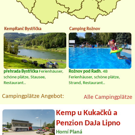
KempRanč Bystřička
Camping Rožnov
přehrada Bystřička
Ferienhäuser,
Rožnov pod Radh.
4B
schöne plätze, Stausee,
Ferienhäuser, schöne plätze,
Restaurant..
Strand, Restaurant..
Campingplätze Angebot:
Alle Campingplätze
Kemp u Kukačků a
Penzion DaJa Lipno
Horní Planá