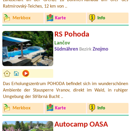
Landschaft an der Grenze zu Böhmen-Kanada am Ufer des
Ratmírovský-Teiches, 12 km von ..
Merkbox
Karte
Info
RS Pohoda
Lančov
Südmähren
Bezirk
Znojmo
Das Erholungszentrum POHODA befindet sich im wunderschönen
Ambiente der Stausperre Vranov, direkt im Wald, in ruhiger
Umgebung der Stříbrná Bucht ..
Merkbox
Karte
Info
Autocamp OASA