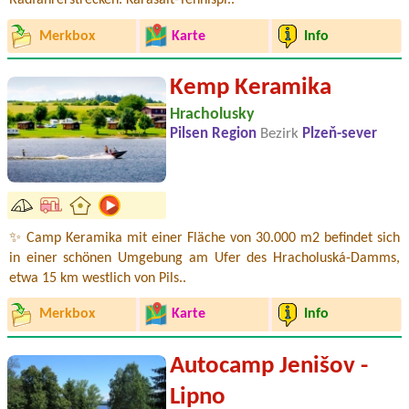
Radfahrerstrecken. Karasalt-Tennispl..
Merkbox
Karte
Info
Kemp Keramika
Hracholusky
Pilsen Region
Bezirk
Plzeň-sever
✨ Camp Keramika mit einer Fläche von 30.000 m2 befindet sich
in einer schönen Umgebung am Ufer des Hracholuská-Damms,
etwa 15 km westlich von Pils..
Merkbox
Karte
Info
Autocamp Jenišov -
Lipno