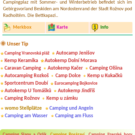
Campingplaz mit Sommer- und Winterbetrieb befindet sich im
Gebirgsvorland Beskiden am Nordostenrand der Stadt Rožnov pod
Radhoštěm. Die Bettkapazi..
Merkbox
Karte
Info
🌞 Unser Tip
Autocamp Jenišov
Camping Vranovská pláž
Kemp Keramika
Autokemp Dolní Morava
Caravan Camping
Autokemp Kačer
Camping Olšina
Autocamping Rozkoš
Camp Dolce
Kemp u Kukačků
Sportcentrum Doubí
Eurocamping Bojkovice
Autokemp U Tomášků
Autokemp Jindřiš
Camping Rožnov
Kemp u zámku
womo Stellplätze
Camping und Angeln
Camping am Wasser
Camping am Fluss
Aneta Melicharová
***
Camping Slapy a Orlík
Camping Posázaví
Camping Jizerské hory