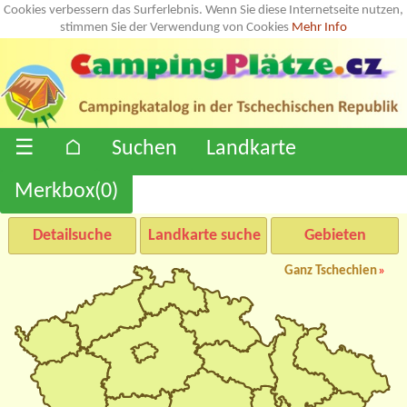
Cookies verbessern das Surferlebnis. Wenn Sie diese Internetseite nutzen,
stimmen Sie der Verwendung von Cookies
Mehr Info
☰
⌂
Suchen
Landkarte
Merkbox(
0
)
Detailsuche
Landkarte suche
Gebieten
Ganz Tschechien
»