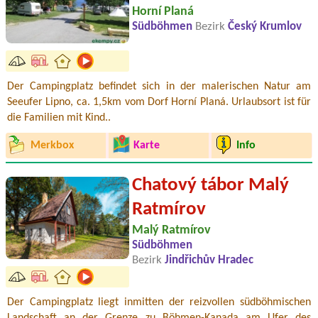
Horní Planá
Südböhmen
Bezirk
Český Krumlov
Der Campingplatz befindet sich in der malerischen Natur am
Seeufer Lipno, ca. 1,5km vom Dorf Horní Planá. Urlaubsort ist für
die Familien mit Kind..
Merkbox
Karte
Info
Chatový tábor Malý
Ratmírov
Malý Ratmírov
Südböhmen
Bezirk
Jindřichův Hradec
Der Campingplatz liegt inmitten der reizvollen südböhmischen