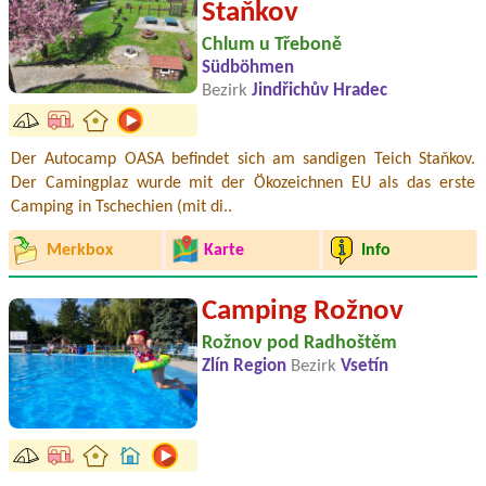
Staňkov
Chlum u Třeboně
Südböhmen
Bezirk
Jindřichův Hradec
Der Autocamp OASA befindet sich am sandigen Teich Staňkov.
Der Camingplaz wurde mit der Ökozeichnen EU als das erste
Camping in Tschechien (mit di..
Merkbox
Karte
Info
Camping Rožnov
Rožnov pod Radhoštěm
Zlín Region
Bezirk
Vsetín