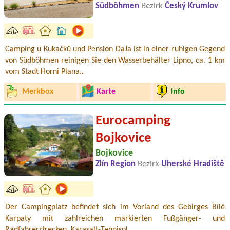
Südböhmen
Bezirk
Český Krumlov
Camping u Kukačků und Pension DaJa ist in einer ruhigen Gegend
von Südböhmen reinigen Sie den Wasserbehälter Lipno, ca. 1 km
vom Stadt Horni Plana..
Merkbox
Karte
Info
Eurocamping
Bojkovice
Bojkovice
Zlín Region
Bezirk
Uherské Hradiště
Der Campingplatz befindet sich im Vorland des Gebirges Bílé
Karpaty mit zahlreichen markierten Fußgänger- und