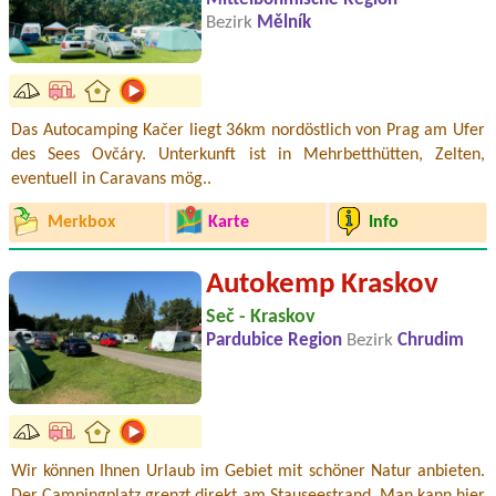
Bezirk
Mělník
Das Autocamping Kačer liegt 36km nordöstlich von Prag am Ufer
des Sees Ovčáry. Unterkunft ist in Mehrbetthütten, Zelten,
eventuell in Caravans mög..
Merkbox
Karte
Info
Autokemp Kraskov
Seč - Kraskov
Pardubice Region
Bezirk
Chrudim
Wir können Ihnen Urlaub im Gebiet mit schöner Natur anbieten.