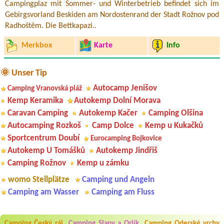
Campingplaz mit Sommer- und Winterbetrieb befindet sich im
Gebirgsvorland Beskiden am Nordostenrand der Stadt Rožnov pod
Radhoštěm. Die Bettkapazi..
Merkbox
Karte
Info
🌞 Unser Tip
Autocamp Jenišov
Camping Vranovská pláž
Kemp Keramika
Autokemp Dolní Morava
Caravan Camping
Autokemp Kačer
Camping Olšina
Autocamping Rozkoš
Camp Dolce
Kemp u Kukačků
Sportcentrum Doubí
Eurocamping Bojkovice
Autokemp U Tomášků
Autokemp Jindřiš
Camping Rožnov
Kemp u zámku
womo Stellplätze
Camping und Angeln
Camping am Wasser
Camping am Fluss
Camping Český ráj
Camping Slapy a Orlík
Camping Oderské vrchy