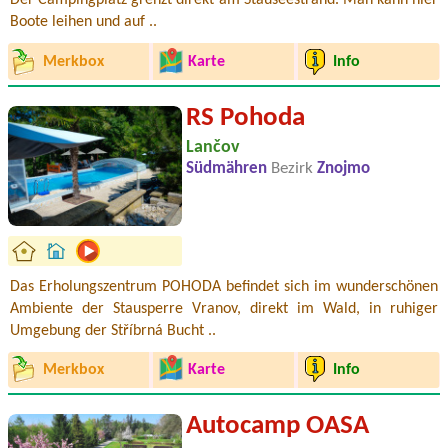
Der Campingplatz grenzt direkt am Stauseestrand. Man kann hier
Boote leihen und auf ..
Merkbox
Karte
Info
RS Pohoda
Lančov
Südmähren
Bezirk
Znojmo
Das Erholungszentrum POHODA befindet sich im wunderschönen
Ambiente der Stausperre Vranov, direkt im Wald, in ruhiger
Umgebung der Stříbrná Bucht ..
Merkbox
Karte
Info
Autocamp OASA