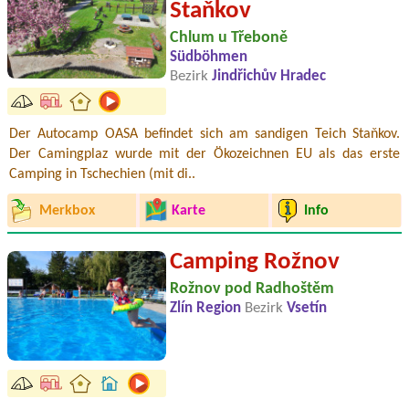
Staňkov
Chlum u Třeboně
Südböhmen
Bezirk
Jindřichův Hradec
Der Autocamp OASA befindet sich am sandigen Teich Staňkov.
Der Camingplaz wurde mit der Ökozeichnen EU als das erste
Camping in Tschechien (mit di..
Merkbox
Karte
Info
Camping Rožnov
Rožnov pod Radhoštěm
Zlín Region
Bezirk
Vsetín