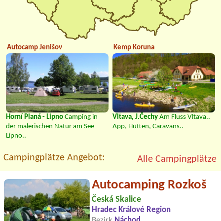
Autocamp Jenišov
Kemp Koruna
Horní Planá - Lipno
Camping in
Vltava, J.Čechy
Am Fluss Vltava..
der malerischen Natur am See
App, Hütten, Caravans..
Lipno..
Campingplätze Angebot:
Alle Campingplätze
Autocamping Rozkoš
Česká Skalice
Hradec Králové Region
Bezirk
Náchod