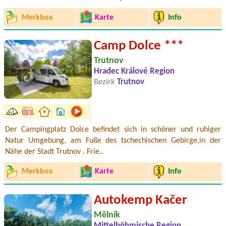
Merkbox
Karte
Info
Camp Dolce ***
Trutnov
Hradec Králové Region
Bezirk
Trutnov
Der Campingplatz Dolce befindet sich in schöner und ruhiger
Natur Umgebung, am Fuße des tschechischen Gebirge,in der
Nähe der Stadt Trutnov . Frie..
Merkbox
Karte
Info
Autokemp Kačer
Mělník
Mittelböhmische Region