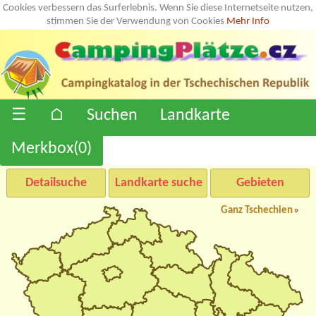
Cookies verbessern das Surferlebnis. Wenn Sie diese Internetseite nutzen,
stimmen Sie der Verwendung von Cookies
Mehr Info
☰
⌂
Suchen
Landkarte
Merkbox(
0
)
Detailsuche
Landkarte suche
Gebieten
Ganz Tschechien
»