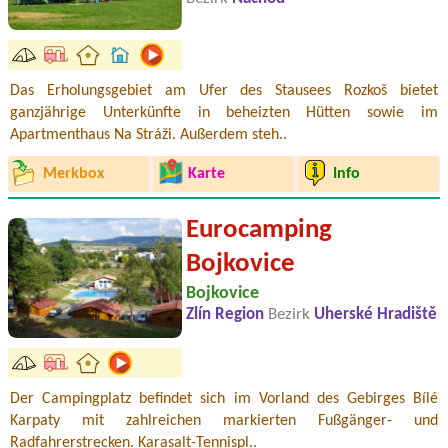
Das Erholungsgebiet am Ufer des Stausees Rozkoš bietet
ganzjährige Unterkünfte in beheizten Hütten sowie im
Apartmenthaus Na Stráži. Außerdem steh..
Merkbox
Karte
Info
Eurocamping
Bojkovice
Bojkovice
Zlín Region
Bezirk
Uherské Hradiště
Der Campingplatz befindet sich im Vorland des Gebirges Bílé
Karpaty mit zahlreichen markierten Fußgänger- und
Radfahrerstrecken. Karasalt-Tennispl..