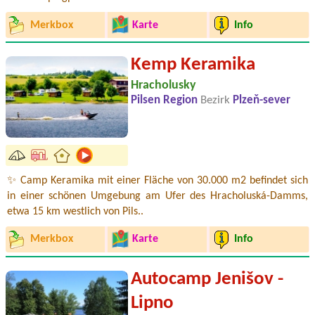
Merkbox
Karte
Info
Kemp Keramika
Hracholusky
Pilsen Region
Bezirk
Plzeň-sever
✨ Camp Keramika mit einer Fläche von 30.000 m2 befindet sich
in einer schönen Umgebung am Ufer des Hracholuská-Damms,
etwa 15 km westlich von Pils..
Merkbox
Karte
Info
Autocamp Jenišov -
Lipno