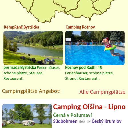
KempRanč Bystřička
Camping Rožnov
přehrada Bystřička
Ferienhäuser,
Rožnov pod Radh.
4B
schöne plätze, Stausee,
Ferienhäuser, schöne plätze,
Restaurant..
Strand, Restaurant..
Campingplätze Angebot:
Alle Campingplätze
Camping Olšina - Lipno
Černá v Pošumaví
Südböhmen
Bezirk
Český Krumlov