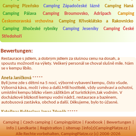
Byli jsme zde v týdnu od 25.7. do 1.8. 2026. Kemp jako takový je pěkný.
Camping Plzeňsko
Camping Západočeské lázně
Camping Haná
V umývárně i na WC bylo vždy čisto, doplněný papír i utěrky, což při
množství návštěvníků není samozřejmost. V kempu je obchod a
Camping Pálava
Camping Broumovsko, Adršpach
Camping
restaurace, kebab a další občerstvení. Co nás ale velice zklamalo byl
Českomoravská vrchovina
Camping Křivoklátsko a Rakovnicko
celodenní hluk z repráků u stanů a absolutní bezohlednost ostatních
ubytovaných. Přes den jsem si připadala jak na pouti- z každého koutu
Camping Jihočeské rybníky
Camping Jeseníky
Camping České
hrála jiná hudba.Kemp pěkný, ale takový rámus jsme ještě nezažili...
Středohoří
Jana
*****
Chtěli jsme být týden,byli jsme dva. Na začátku prázdnin. Přijeli jsme
Bewertungen:
karavanem. Klid pohoda socialky nové krásné čisté,koupání super.
Restaurace s jídlem, a dobrým jídlem za slušnou cenu na dosah, a
spoustu možností na výlety. Veškerý personál se choval slušně mile. Nám
se v kempu líbilo.
Aneta Janíčková
*****
Byli jsme zde s dětmi na 5 nocí, výborné vybavení kempu, čisto všude.
Výborná káva, mošt i víno a další.Milí hostitelé, vždy usměvaví a ochotní,
umístění kempu blízko všem zážitkům ať turistickým,tak vodním. V
docházkové blízkosti kempu vodní nádrž, restaurace a bazénem,
autobusová zastávka, obchod a další. Děkujeme, bylo to úžasné.
Kateřina+ Květoslav+ Jana+ Zdeněk
*****
Byli jsme zde už podruhé, minulý rok 3 dny a letos celý týden. Krásný,
klidný kemp. Čisté, nově vybavené chatky, milý a ochotní majitelé, dobré
Camping
|
Czech camping
|
Campingplätze
|
Facebook
|
Bewertungen
|
víno, možnost grilování nebo jen opečení špekačků😄. Velké množství
Info
|
Landkarte
|
Registration
|
sitemap
|
info(z)CampingPlatze.cz |
variant na výlety po okolí. Za nás super dovolená 🤩🤩
Alle Rechte vorbehalten, CampingPlatze.cz (c) 2006-2026