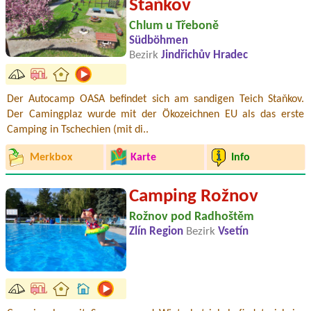
Staňkov
Chlum u Třeboně
Südböhmen
Bezirk
Jindřichův Hradec
Der Autocamp OASA befindet sich am sandigen Teich Staňkov.
Der Camingplaz wurde mit der Ökozeichnen EU als das erste
Camping in Tschechien (mit di..
Merkbox
Karte
Info
Camping Rožnov
Rožnov pod Radhoštěm
Zlín Region
Bezirk
Vsetín