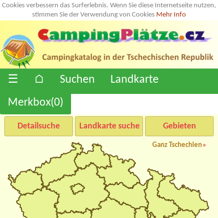
Cookies verbessern das Surferlebnis. Wenn Sie diese Internetseite nutzen,
stimmen Sie der Verwendung von Cookies
Mehr Info
☰
⌂
Suchen
Landkarte
Merkbox(
0
)
Detailsuche
Landkarte suche
Gebieten
Ganz Tschechien
»