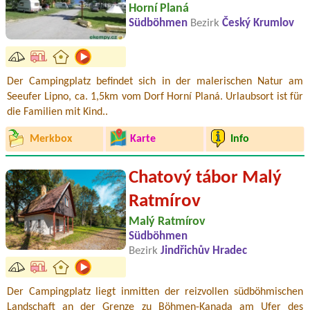
Horní Planá
Südböhmen
Bezirk
Český Krumlov
Der Campingplatz befindet sich in der malerischen Natur am
Seeufer Lipno, ca. 1,5km vom Dorf Horní Planá. Urlaubsort ist für
die Familien mit Kind..
Merkbox
Karte
Info
Chatový tábor Malý
Ratmírov
Malý Ratmírov
Südböhmen
Bezirk
Jindřichův Hradec
Der Campingplatz liegt inmitten der reizvollen südböhmischen
Landschaft an der Grenze zu Böhmen-Kanada am Ufer des