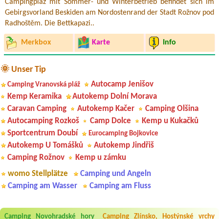
Campingplaz mit Sommer- und Winterbetrieb befindet sich im
Gebirgsvorland Beskiden am Nordostenrand der Stadt Rožnov pod
Radhoštěm. Die Bettkapazi..
Merkbox
Karte
Info
🌞 Unser Tip
Autocamp Jenišov
Camping Vranovská pláž
Kemp Keramika
Autokemp Dolní Morava
Caravan Camping
Autokemp Kačer
Camping Olšina
Autocamping Rozkoš
Camp Dolce
Kemp u Kukačků
Sportcentrum Doubí
Eurocamping Bojkovice
Autokemp U Tomášků
Autokemp Jindřiš
Camping Rožnov
Kemp u zámku
womo Stellplätze
Camping und Angeln
Camping am Wasser
Camping am Fluss
Aneta Melicharová
***
Camping Novohradské hory
Camping Zlínsko, Hostýnské vrchy