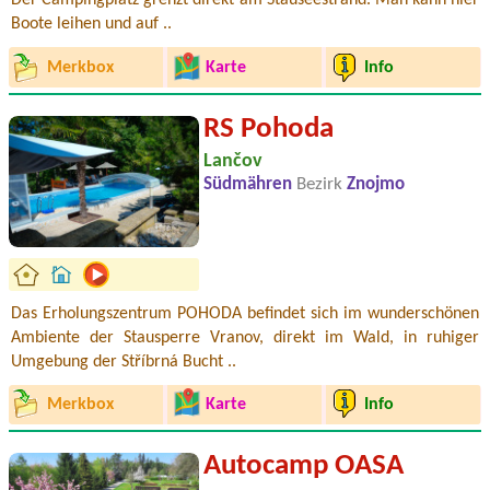
Der Campingplatz grenzt direkt am Stauseestrand. Man kann hier
Boote leihen und auf ..
Merkbox
Karte
Info
RS Pohoda
Lančov
Südmähren
Bezirk
Znojmo
Das Erholungszentrum POHODA befindet sich im wunderschönen
Ambiente der Stausperre Vranov, direkt im Wald, in ruhiger
Umgebung der Stříbrná Bucht ..
Merkbox
Karte
Info
Autocamp OASA