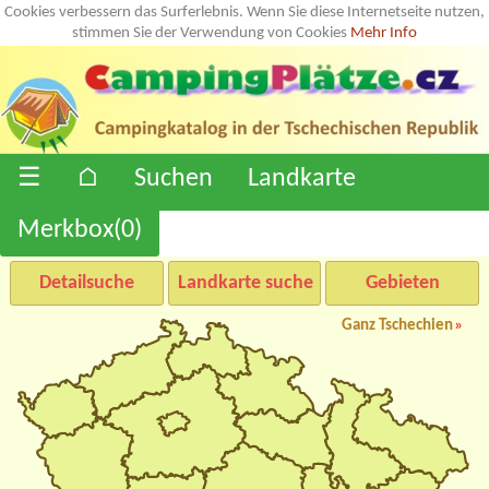
Cookies verbessern das Surferlebnis. Wenn Sie diese Internetseite nutzen,
stimmen Sie der Verwendung von Cookies
Mehr Info
☰
⌂
Suchen
Landkarte
Merkbox(
0
)
Detailsuche
Landkarte suche
Gebieten
Ganz Tschechien
»