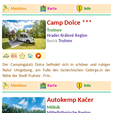
Merkbox
Karte
Info
Camp Dolce ***
Trutnov
Hradec Králové Region
Bezirk
Trutnov
Der Campingplatz Dolce befindet sich in schöner und ruhiger
Natur Umgebung, am Fuße des tschechischen Gebirge,in der
Nähe der Stadt Trutnov . Frie..
Merkbox
Karte
Info
Autokemp Kačer
Mělník
Mittelböhmische Region