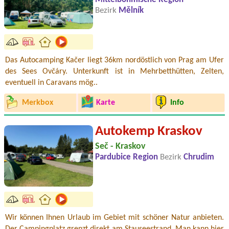
Bezirk
Mělník
Das Autocamping Kačer liegt 36km nordöstlich von Prag am Ufer
des Sees Ovčáry. Unterkunft ist in Mehrbetthütten, Zelten,
eventuell in Caravans mög..
Merkbox
Karte
Info
Autokemp Kraskov
Seč - Kraskov
Pardubice Region
Bezirk
Chrudim
Wir können Ihnen Urlaub im Gebiet mit schöner Natur anbieten.