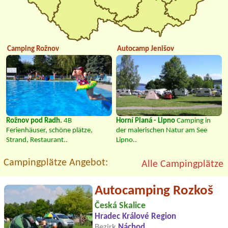
Camping Rožnov
Autocamp Jenišov
Rožnov pod Radh.
4B
Horní Planá - Lipno
Camping in
Ferienhäuser, schöne plätze,
der malerischen Natur am See
Strand, Restaurant..
Lipno..
Campingplätze Angebot:
Alle Campingplätze
Autocamping Rozkoš
Česká Skalice
Hradec Králové Region
Bezirk
Náchod