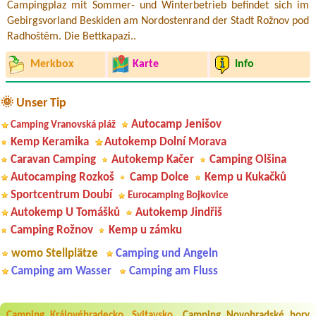
Campingplaz mit Sommer- und Winterbetrieb befindet sich im
Gebirgsvorland Beskiden am Nordostenrand der Stadt Rožnov pod
Radhoštěm. Die Bettkapazi..
Merkbox
Karte
Info
🌞 Unser Tip
Autocamp Jenišov
Camping Vranovská pláž
Kemp Keramika
Autokemp Dolní Morava
Caravan Camping
Autokemp Kačer
Camping Olšina
Autocamping Rozkoš
Camp Dolce
Kemp u Kukačků
Sportcentrum Doubí
Eurocamping Bojkovice
Autokemp U Tomášků
Autokemp Jindřiš
Camping Rožnov
Kemp u zámku
womo Stellplätze
Camping und Angeln
Camping am Wasser
Camping am Fluss
Camping Královéhradecko, Svitavsko
Camping Novohradské hory