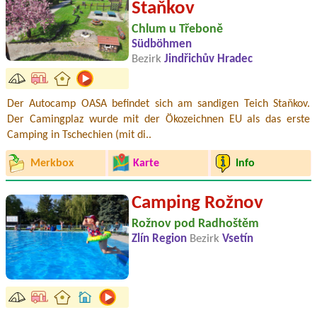
Staňkov
Chlum u Třeboně
Südböhmen
Bezirk
Jindřichův Hradec
Der Autocamp OASA befindet sich am sandigen Teich Staňkov.
Der Camingplaz wurde mit der Ökozeichnen EU als das erste
Camping in Tschechien (mit di..
Merkbox
Karte
Info
Camping Rožnov
Rožnov pod Radhoštěm
Zlín Region
Bezirk
Vsetín