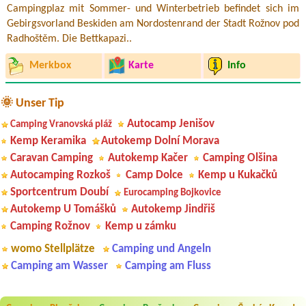
Campingplaz mit Sommer- und Winterbetrieb befindet sich im
Gebirgsvorland Beskiden am Nordostenrand der Stadt Rožnov pod
Radhoštěm. Die Bettkapazi..
Merkbox
Karte
Info
🌞 Unser Tip
Autocamp Jenišov
Camping Vranovská pláž
Kemp Keramika
Autokemp Dolní Morava
Caravan Camping
Autokemp Kačer
Camping Olšina
Autocamping Rozkoš
Camp Dolce
Kemp u Kukačků
Sportcentrum Doubí
Eurocamping Bojkovice
Autokemp U Tomášků
Autokemp Jindřiš
Camping Rožnov
Kemp u zámku
womo Stellplätze
Camping und Angeln
Camping am Wasser
Camping am Fluss
Aneta Melicharová
***
Byli jsme zde v týdnu od 25.7. do 1.8. 2026. Kemp jako takový je pěkný.