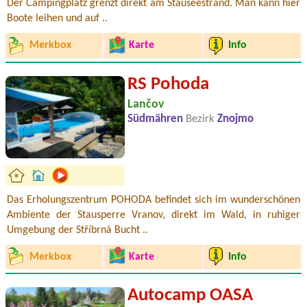
Der Campingplatz grenzt direkt am Stauseestrand. Man kann hier
Boote leihen und auf ..
Merkbox
Karte
Info
RS Pohoda
Lančov
Südmähren
Bezirk
Znojmo
Das Erholungszentrum POHODA befindet sich im wunderschönen
Ambiente der Stausperre Vranov, direkt im Wald, in ruhiger
Umgebung der Stříbrná Bucht ..
Merkbox
Karte
Info
Autocamp OASA