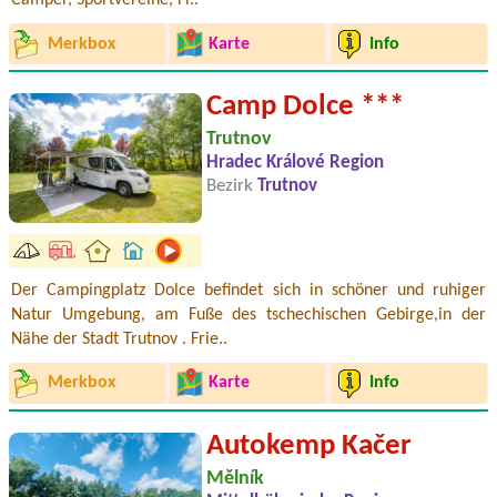
Camper, Sportvereine, Fi..
Merkbox
Karte
Info
Camp Dolce ***
Trutnov
Hradec Králové Region
Bezirk
Trutnov
Der Campingplatz Dolce befindet sich in schöner und ruhiger
Natur Umgebung, am Fuße des tschechischen Gebirge,in der
Nähe der Stadt Trutnov . Frie..
Merkbox
Karte
Info
Autokemp Kačer
Mělník