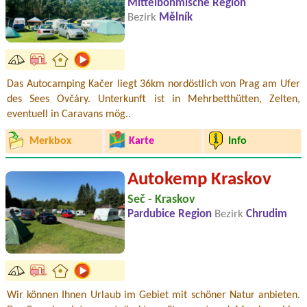
Mittelböhmische Region
Bezirk
Mělník
Das Autocamping Kačer liegt 36km nordöstlich von Prag am Ufer
des Sees Ovčáry. Unterkunft ist in Mehrbetthütten, Zelten,
eventuell in Caravans mög..
Merkbox
Karte
Info
Autokemp Kraskov
Seč - Kraskov
Pardubice Region
Bezirk
Chrudim
Wir können Ihnen Urlaub im Gebiet mit schöner Natur anbieten.