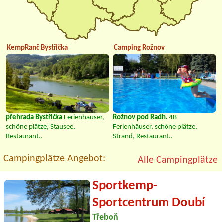
KempRanč Bystřička
Camping Rožnov
přehrada Bystřička
Ferienhäuser,
Rožnov pod Radh.
4B
schöne plätze, Stausee,
Ferienhäuser, schöne plätze,
Restaurant..
Strand, Restaurant..
Campingplätze Angebot:
Alle Campingplätze
Sportkemp-
Sportcentrum Doubí
Třeboň