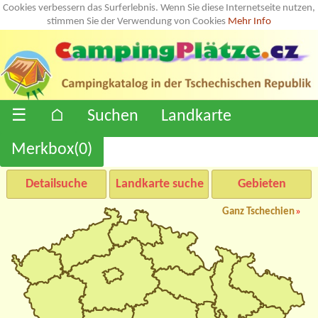
Cookies verbessern das Surferlebnis. Wenn Sie diese Internetseite nutzen,
stimmen Sie der Verwendung von Cookies
Mehr Info
☰
⌂
Suchen
Landkarte
Merkbox(
0
)
Detailsuche
Landkarte suche
Gebieten
Ganz Tschechien
»