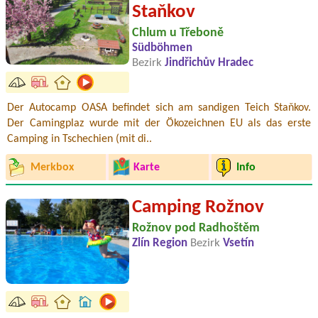
Staňkov
Chlum u Třeboně
Südböhmen
Bezirk
Jindřichův Hradec
Der Autocamp OASA befindet sich am sandigen Teich Staňkov.
Der Camingplaz wurde mit der Ökozeichnen EU als das erste
Camping in Tschechien (mit di..
Merkbox
Karte
Info
Camping Rožnov
Rožnov pod Radhoštěm
Zlín Region
Bezirk
Vsetín