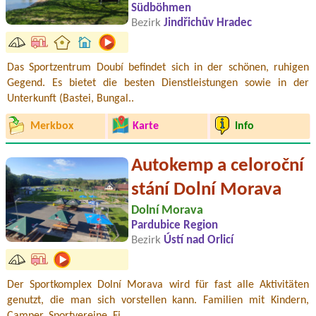
Südböhmen
Bezirk
Jindřichův Hradec
Das Sportzentrum Doubí befindet sich in der schönen, ruhigen
Gegend. Es bietet die besten Dienstleistungen sowie in der
Unterkunft (Bastei, Bungal..
Merkbox
Karte
Info
Autokemp a celoroční
stání Dolní Morava
Dolní Morava
Pardubice Region
Bezirk
Ústí nad Orlicí
Der Sportkomplex Dolní Morava wird für fast alle Aktivitäten
genutzt, die man sich vorstellen kann. Familien mit Kindern,