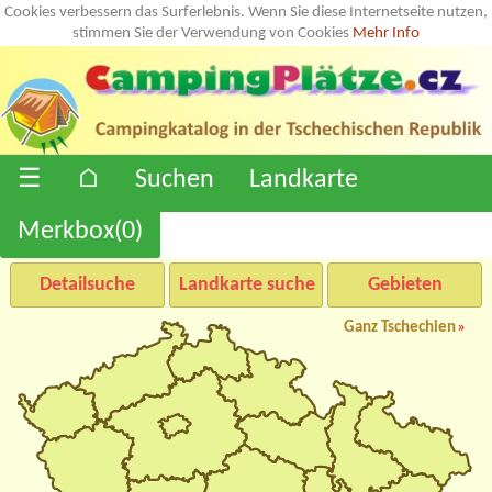
Cookies verbessern das Surferlebnis. Wenn Sie diese Internetseite nutzen,
stimmen Sie der Verwendung von Cookies
Mehr Info
☰
⌂
Suchen
Landkarte
Merkbox(
0
)
Detailsuche
Landkarte suche
Gebieten
Ganz Tschechien
»