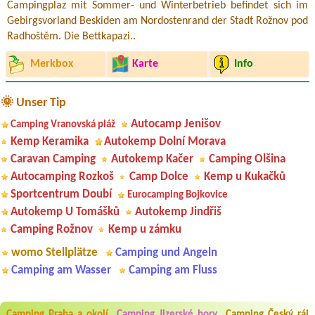
Campingplaz mit Sommer- und Winterbetrieb befindet sich im
Gebirgsvorland Beskiden am Nordostenrand der Stadt Rožnov pod
Radhoštěm. Die Bettkapazi..
Merkbox
Karte
Info
🌞 Unser Tip
Autocamp Jenišov
Camping Vranovská pláž
Kemp Keramika
Autokemp Dolní Morava
Caravan Camping
Autokemp Kačer
Camping Olšina
Autocamping Rozkoš
Camp Dolce
Kemp u Kukačků
Sportcentrum Doubí
Eurocamping Bojkovice
Autokemp U Tomášků
Autokemp Jindřiš
Camping Rožnov
Kemp u zámku
womo Stellplätze
Camping und Angeln
Camping am Wasser
Camping am Fluss
Aneta Melicharová
***
Camping Praha a okolí
Camping Jizerské hory
Camping Český ráj