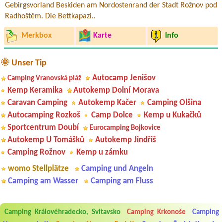
Gebirgsvorland Beskiden am Nordostenrand der Stadt Rožnov pod
Radhoštěm. Die Bettkapazi..
Merkbox
Karte
Info
🌞 Unser Tip
Autocamp Jenišov
Camping Vranovská pláž
Kemp Keramika
Autokemp Dolní Morava
Caravan Camping
Autokemp Kačer
Camping Olšina
Autocamping Rozkoš
Camp Dolce
Kemp u Kukačků
Sportcentrum Doubí
Eurocamping Bojkovice
Autokemp U Tomášků
Autokemp Jindřiš
Camping Rožnov
Kemp u zámku
womo Stellplätze
Camping und Angeln
Camping am Wasser
Camping am Fluss
Aneta Melicharová
***
Camping Královéhradecko, Svitavsko
Camping Krkonoše
Camping
Byli jsme zde v týdnu od 25.7. do 1.8. 2026. Kemp jako takový je pěkný.