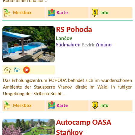
Boote leihen und auf ..
Merkbox
Karte
Info
RS Pohoda
Lančov
Südmähren
Bezirk
Znojmo
Das Erholungszentrum POHODA befindet sich im wunderschönen
Ambiente der Stausperre Vranov, direkt im Wald, in ruhiger
Umgebung der Stříbrná Bucht ..
Merkbox
Karte
Info
Autocamp OASA
Staňkov