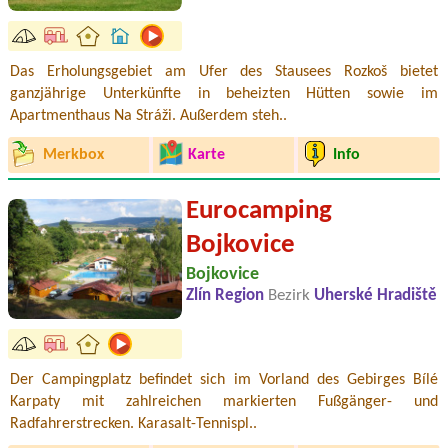
Das Erholungsgebiet am Ufer des Stausees Rozkoš bietet
ganzjährige Unterkünfte in beheizten Hütten sowie im
Apartmenthaus Na Stráži. Außerdem steh..
Merkbox
Karte
Info
Eurocamping
Bojkovice
Bojkovice
Zlín Region
Bezirk
Uherské Hradiště
Der Campingplatz befindet sich im Vorland des Gebirges Bílé
Karpaty mit zahlreichen markierten Fußgänger- und
Radfahrerstrecken. Karasalt-Tennispl..