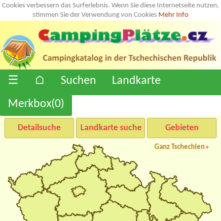
Cookies verbessern das Surferlebnis. Wenn Sie diese Internetseite nutzen,
stimmen Sie der Verwendung von Cookies
Mehr Info
☰
⌂
Suchen
Landkarte
Merkbox(
0
)
Detailsuche
Landkarte suche
Gebieten
Ganz Tschechien
»