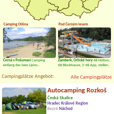
Camping Olšina
Pod Černým lesem
Černá v Pošumaví
Camping
Žamberk, Orlické hory
4B Hütten,
entlang des Sees Lipno..
6B Blockhause, 2-4B App, stellen..
Campingplätze Angebot:
Alle Campingplätze
Autocamping Rozkoš
Česká Skalice
Hradec Králové Region
Bezirk
Náchod