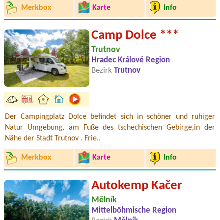
Merkbox
Karte
Info
Camp Dolce ***
Trutnov
Hradec Králové Region
Bezirk
Trutnov
Der Campingplatz Dolce befindet sich in schöner und ruhiger
Natur Umgebung, am Fuße des tschechischen Gebirge,in der
Nähe der Stadt Trutnov . Frie..
Merkbox
Karte
Info
Autokemp Kačer
Mělník
Mittelböhmische Region