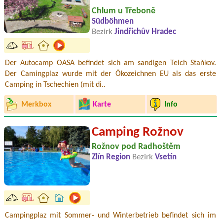
Chlum u Třeboně
Südböhmen
Bezirk
Jindřichův Hradec
Der Autocamp OASA befindet sich am sandigen Teich Staňkov.
Der Camingplaz wurde mit der Ökozeichnen EU als das erste
Camping in Tschechien (mit di..
Merkbox
Karte
Info
Camping Rožnov
Rožnov pod Radhoštěm
Zlín Region
Bezirk
Vsetín
Campingplaz mit Sommer- und Winterbetrieb befindet sich im