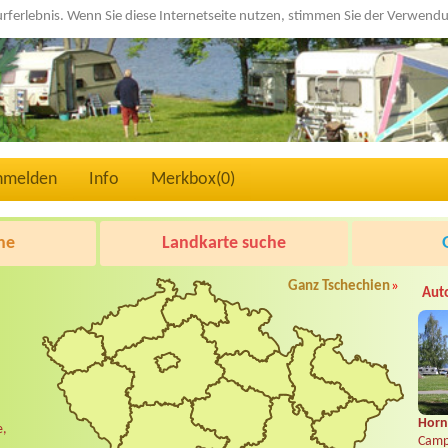
urferlebnis. Wenn Sie diese Internetseite nutzen, stimmen Sie der Verwen
nmelden
Info
Merkbox(
0
)
he
Landkarte suche
Ganz Tschechien
»
Aut
Horní
e,
Camp