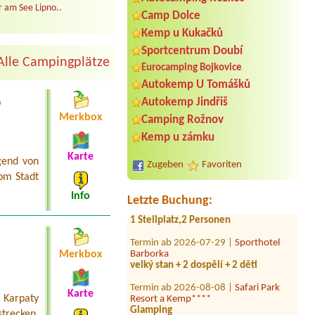
 am See Lipno..
Camp Dolce
Kemp u Kukačků
Sportcentrum Doubí
Alle Campingplätze
Eurocamping Bojkovice
Autokemp U Tomášků
Termin ab 2026-08-01 |
Autokemp
o
Autokemp Jindřiš
Kristýna Jiránek
Merkbox
1 Wohnmobil mit Stromanschluss
Camping Rožnov
Kemp u zámku
Termin ab 2026-07-29 |
Rekreační
areál Atlas
Karte
gend von
Chatka 3 lůžka
Zugeben
Favoriten
om Stadt
Termin ab 2026-08-20 |
Autokemp
Info
Podskalí
Letzte Buchung:
1 Stellplatz,2 Personen
Termin ab 2026-07-29 |
Sporthotel
Barborka
velký stan + 2 dospělí + 2 děti
Merkbox
Termin ab 2026-08-08 |
Safari Park
Resort a Kemp****
Karte
Glamping
 Karpaty
recken.