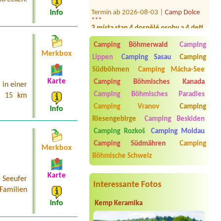
Termin ab 2026-08-03 |
Camp Dolce
***
Info
3 místa stan 4 dospělé osoby a 4 deti
Termin ab 2026-08-14 |
Bohemian
Camp
Camping Böhmerwald
Camping
Hütte
Merkbox
Lippen
Camping Sasau
Camping
Termin ab 2026-08-07 |
Kemp
Südböhmen
Camping Mácha-See
Strachotín - mobilheimy
Karte
Camping Böhmisches Kanada
Máte volné ubytování (chatku) pro 1
in einer
dospělého a 2 děti s jedním autem v
Camping Böhmisches Paradies
a 15 km
termínu od 7. do 9. srpna?
Camping Vranov
Camping
Info
Termin ab 2026-08-14 |
Minikemp
Riesengebirge
Camping Beskiden
Harta
Ne1 auto na spaní- bez přípojky- 3
Camping Rozkoš
Camping Moldau
osoby + pes2 osoby nad 60 let,
Camping Südmähren
Camping
chatka,
Merkbox
Böhmische Schweiz
Termin ab 2026-09-03 |
Autokemp
Babylon
Karte
3B Hütte, 3 Personen
 Seeufer
Interessante Fotos
 Familien
Info
Kemp Keramika