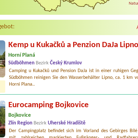
Natur
gebot:
Kemp u Kukačků a Penzion DaJa Lipn
Horní Planá
Südböhmen
Bezirk
Český Krumlov
Camping u Kukačků und Pension DaJa ist in einer ruhigen Ge
Südböhmen reinigen Sie den Wasserbehälter Lipno, ca. 1 km v
Horni Plana..
Eurocamping Bojkovice
Bojkovice
Zlín Region
Bezirk
Uherské Hradiště
Der Campingplatz befindet sich im Vorland des Gebirges Bílé
mit zahlreichen markierten Fußgänger- und Radfahrerst