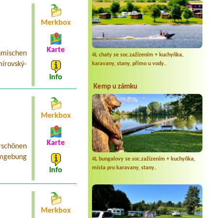
Merkbox
Karte
mischen
4L chaty se soc.zažízením + kuchyňka,
írovský-
karavany, stany, přímo u vody..
Info
Kemp u zámku
Merkbox
Karte
schönen
Umgebung
4L bungalovy se soc.zažízením + kuchyňka,
místa pro karavany, stany..
Info
Merkbox