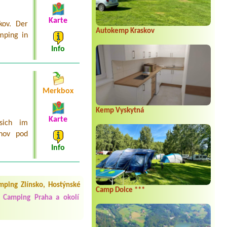
Karte
kov. Der
Autokemp Kraskov
mping in
Info
Merkbox
Kemp Vyskytná
Karte
sich im
žnov pod
Info
 čisto, doplněný papír i
í občerstvení. Co nás ale
mping Zlínsko, Hostýnské
Přes den jsem si připadala
Camp Dolce ***
Camping Praha a okolí
y nové krásné čisté,koupání
Veškerý personál se choval