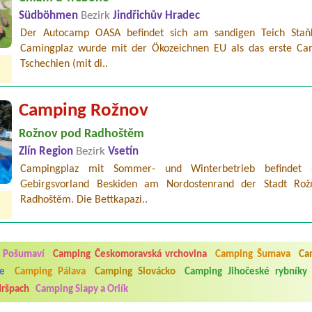
Südböhmen
Bezirk
Jindřichův Hradec
Der Autocamp OASA befindet sich am sandigen Teich Staň
Camingplaz wurde mit der Ökozeichnen EU als das erste Ca
Tschechien (mit di..
Camping Rožnov
Rožnov pod Radhoštěm
Zlín Region
Bezirk
Vsetín
Campingplaz mit Sommer- und Winterbetrieb befindet 
Gebirgsvorland Beskiden am Nordostenrand der Stadt Ro
Radhoštěm. Die Bettkapazi..
5.7. do 1.8. 2026. Kemp jako takový je pěkný. V umývárně i na WC bylo vždy
ávštěvníků není samozřejmost. V kempu je obchod a restaurace, kebab a dalš
 Pošumaví
Camping Českomoravská vrchovina
Camping Šumava
Ca
nní hluk z repráků u stanů a absolutní bezohlednost ostatních ubytovaných. 
utu hrála jiná hudba.Kemp pěkný, ale takový rámus jsme ještě nezažili...
e
Camping Pálava
Camping Slovácko
Camping Jihočeské rybníky
ršpach
Camping Slapy a Orlík
 jsme dva. Na začátku prázdnin. Přijeli jsme karavanem. Klid pohoda socialk
, a dobrým jídlem za slušnou cenu na dosah, a spoustu možností na výlety. 