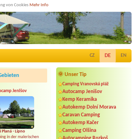
dung von Cookies
Mehr Info
DE
CZ
EN
🌞 Unser Tip
Gebieten
Camping Vranovská pláž
ocamp Jenišov
Autocamp Jenišov
Kemp Keramika
Autokemp Dolní Morava
Caravan Camping
Autokemp Kačer
Camping Olšina
 Planá - Lipno
ing in der malerischen
Autocamping Rozkoš