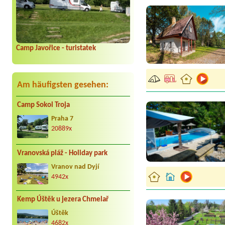
Camp Javořice - turistatek
Am häufigsten gesehen:
Camp Sokol Troja
Praha 7
20889x
Vranovská pláž - Holiday park
Vranov nad Dyjí
4942x
Kemp Úštěk u jezera Chmelař
Úštěk
4682x