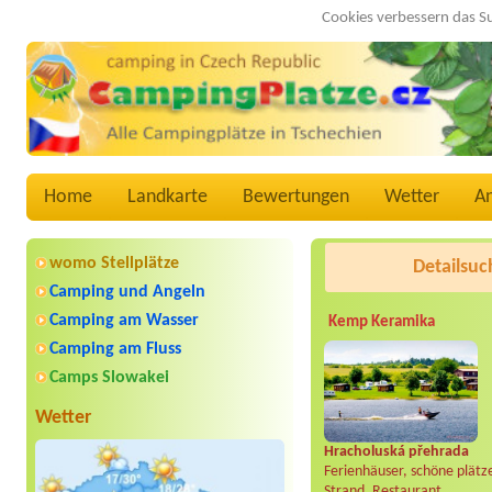
Cookies verbessern das S
Home
Landkarte
Bewertungen
Wetter
A
womo Stellplätze
Detailsuc
Camping und Angeln
Camping am Wasser
Kemp Keramika
Camping am Fluss
Camps Slowakei
Wetter
Hracholuská přehrada
Ferienhäuser, schöne plätz
Strand, Restaurant..