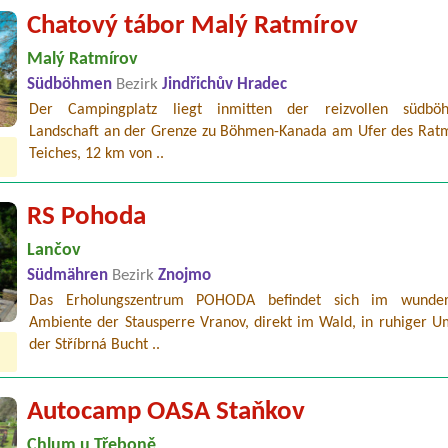
Chatový tábor Malý Ratmírov
Malý Ratmírov
Südböhmen
Bezirk
Jindřichův Hradec
Der Campingplatz liegt inmitten der reizvollen südböh
Landschaft an der Grenze zu Böhmen-Kanada am Ufer des Ratm
Teiches, 12 km von ..
RS Pohoda
Lančov
Südmähren
Bezirk
Znojmo
Das Erholungszentrum POHODA befindet sich im wunder
Ambiente der Stausperre Vranov, direkt im Wald, in ruhiger 
der Stříbrná Bucht ..
Autocamp OASA Staňkov
Chlum u Třeboně