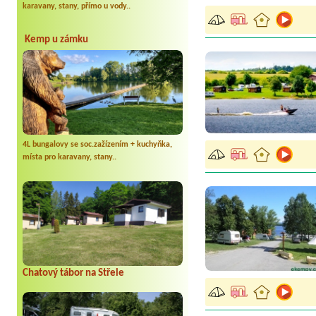
karavany, stany, přímo u vody..
Kemp u zámku
4L bungalovy se soc.zažízením + kuchyňka,
místa pro karavany, stany..
Chatový tábor na Střele