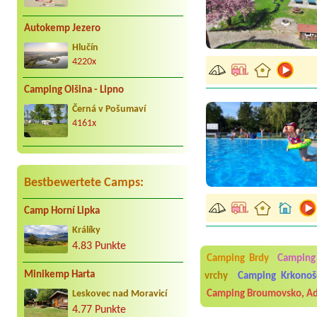
Autokemp Jezero
Hlučín
4220x
Camping Olšina - Lipno
Černá v Pošumaví
4161x
Bestbewertete Camps:
Camp Horní Lipka
Aneta Melicharová
***
Králíky
Byli jsme zde v týdnu od 2
4.83 Punkte
utěrky, což při množství n
Camping Brdy
Camping
velice zklamalo byl celode
jak na pouti- z každého ko
Minikemp Harta
vrchy
Camping Krkonoš
Jana
*****
Camping Broumovsko, Ad
Leskovec nad Moravicí
Chtěli jsme být týden,byli
4.77 Punkte
super. Restaurace s jídlem