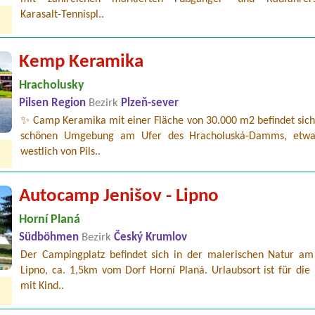
Karasalt-Tennispl..
Kemp Keramika
Hracholusky
Pilsen Region
Bezirk
Plzeň-sever
✨ Camp Keramika mit einer Fläche von 30.000 m2 befindet sich 
schönen Umgebung am Ufer des Hracholuská-Damms, etw
westlich von Pils..
Autocamp Jenišov - Lipno
Horní Planá
Südböhmen
Bezirk
Český Krumlov
Der Campingplatz befindet sich in der malerischen Natur am
Lipno, ca. 1,5km vom Dorf Horní Planá. Urlaubsort ist für die
mit Kind..