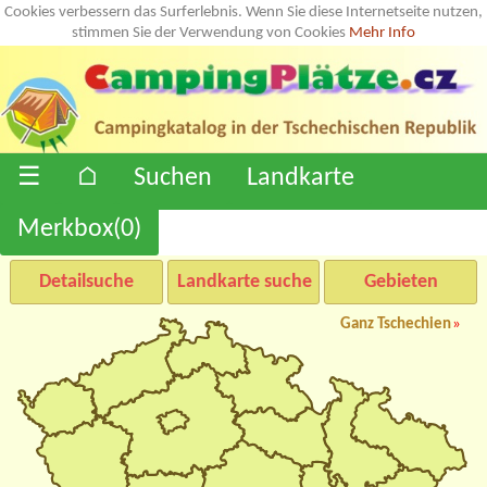
Cookies verbessern das Surferlebnis. Wenn Sie diese Internetseite nutzen,
stimmen Sie der Verwendung von Cookies
Mehr Info
☰
⌂
Suchen
Landkarte
Merkbox(
0
)
Detailsuche
Landkarte suche
Gebieten
Ganz Tschechien
»