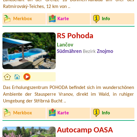
Landschaft an der Grenze zu Böhmen-Kanada am Ufer des
Ratmírovský-Teiches, 12 km von ..
Merkbox
Karte
Info
RS Pohoda
Lančov
Südmähren
Bezirk
Znojmo
Das Erholungszentrum POHODA befindet sich im wunderschönen
Ambiente der Stausperre Vranov, direkt im Wald, in ruhiger
Umgebung der Stříbrná Bucht ..
Merkbox
Karte
Info
Autocamp OASA