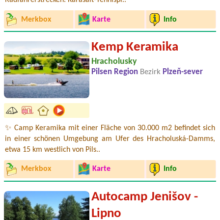
Radfahrerstrecken. Karasalt-Tennispl..
Merkbox
Karte
Info
Kemp Keramika
Hracholusky
Pilsen Region
Bezirk
Plzeň-sever
✨ Camp Keramika mit einer Fläche von 30.000 m2 befindet sich
in einer schönen Umgebung am Ufer des Hracholuská-Damms,
etwa 15 km westlich von Pils..
Merkbox
Karte
Info
Autocamp Jenišov -
Lipno