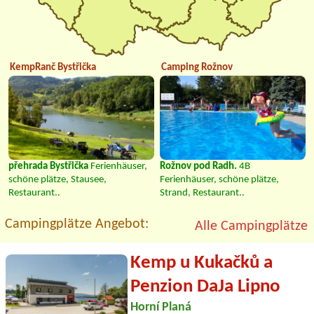
KempRanč Bystřička
Camping Rožnov
přehrada Bystřička
Ferienhäuser,
Rožnov pod Radh.
4B
schöne plätze, Stausee,
Ferienhäuser, schöne plätze,
Restaurant..
Strand, Restaurant..
Campingplätze Angebot:
Alle Campingplätze
Kemp u Kukačků a
Penzion DaJa Lipno
Horní Planá