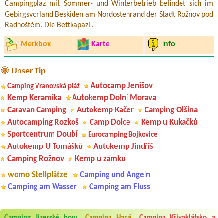
Campingplaz mit Sommer- und Winterbetrieb befindet sich im
Gebirgsvorland Beskiden am Nordostenrand der Stadt Rožnov pod
Radhoštěm. Die Bettkapazi..
Merkbox
Karte
Info
🌞 Unser Tip
Autocamp Jenišov
Camping Vranovská pláž
Kemp Keramika
Autokemp Dolní Morava
Caravan Camping
Autokemp Kačer
Camping Olšina
Autocamping Rozkoš
Camp Dolce
Kemp u Kukačků
Sportcentrum Doubí
Eurocamping Bojkovice
Autokemp U Tomášků
Autokemp Jindřiš
Camping Rožnov
Kemp u zámku
womo Stellplätze
Camping und Angeln
Camping am Wasser
Camping am Fluss
Aneta Melicharová
***
Byli jsme zde v týdnu od 25.7. do 1.8. 2026. Kemp jako takový je pěkný.
V umývárně i na WC bylo vždy čisto, doplněný papír i utěrky, což při
Camping Jizerské hory
Camping Haná
Camping Křivoklátsko a