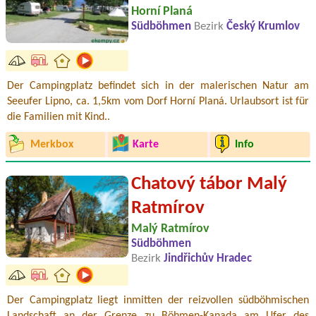
Horní Planá
Südböhmen
Bezirk
Český Krumlov
Der Campingplatz befindet sich in der malerischen Natur am
Seeufer Lipno, ca. 1,5km vom Dorf Horní Planá. Urlaubsort ist für
die Familien mit Kind..
Merkbox
Karte
Info
Chatový tábor Malý
Ratmírov
Malý Ratmírov
Südböhmen
Bezirk
Jindřichův Hradec
Der Campingplatz liegt inmitten der reizvollen südböhmischen