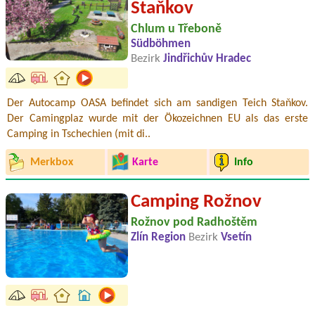
Staňkov
Chlum u Třeboně
Südböhmen
Bezirk
Jindřichův Hradec
Der Autocamp OASA befindet sich am sandigen Teich Staňkov.
Der Camingplaz wurde mit der Ökozeichnen EU als das erste
Camping in Tschechien (mit di..
Merkbox
Karte
Info
Camping Rožnov
Rožnov pod Radhoštěm
Zlín Region
Bezirk
Vsetín