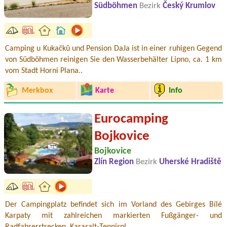
Südböhmen
Bezirk
Český Krumlov
Camping u Kukačků und Pension DaJa ist in einer ruhigen Gegend
von Südböhmen reinigen Sie den Wasserbehälter Lipno, ca. 1 km
vom Stadt Horni Plana..
Merkbox
Karte
Info
Eurocamping
Bojkovice
Bojkovice
Zlín Region
Bezirk
Uherské Hradiště
Der Campingplatz befindet sich im Vorland des Gebirges Bílé
Karpaty mit zahlreichen markierten Fußgänger- und