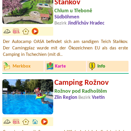
Staňkov
Chlum u Třeboně
Südböhmen
Bezirk
Jindřichův Hradec
Der Autocamp OASA befindet sich am sandigen Teich Staňkov.
Der Camingplaz wurde mit der Ökozeichnen EU als das erste
Camping in Tschechien (mit di..
Merkbox
Karte
Info
Camping Rožnov
Rožnov pod Radhoštěm
Zlín Region
Bezirk
Vsetín