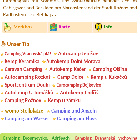
Campingplaz mit Sommer- und Winterbetrieb befindet sich im
Gebirgsvorland Beskiden am Nordostenrand der Stadt Rožnov pod
Radhoštěm. Die Bettkapazi..
Merkbox
Karte
Info
🌞 Unser Tip
Autocamp Jenišov
Camping Vranovská pláž
Kemp Keramika
Autokemp Dolní Morava
Caravan Camping
Autokemp Kačer
Camping Olšina
Autocamping Rozkoš
Camp Dolce
Kemp u Kukačků
Sportcentrum Doubí
Eurocamping Bojkovice
Autokemp U Tomášků
Autokemp Jindřiš
Camping Rožnov
Kemp u zámku
womo Stellplätze
Camping und Angeln
Camping am Wasser
Camping am Fluss
Aneta Melicharová
***
Byli jsme zde v týdnu od 25.7. do 1.8. 2026. Kemp jako takový je pěkný.
Camping Broumovsko, Adršpach
Camping Drahanská vrchovina