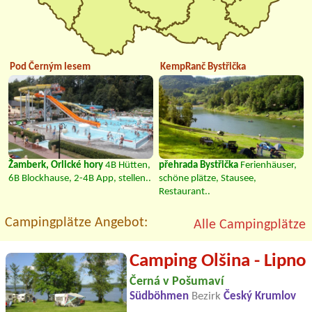
Pod Černým lesem
KempRanč Bystřička
Žamberk, Orlické hory
4B Hütten,
přehrada Bystřička
Ferienhäuser,
6B Blockhause, 2-4B App, stellen..
schöne plätze, Stausee,
Restaurant..
Campingplätze Angebot:
Alle Campingplätze
Camping Olšina - Lipno
Černá v Pošumaví
Südböhmen
Bezirk
Český Krumlov