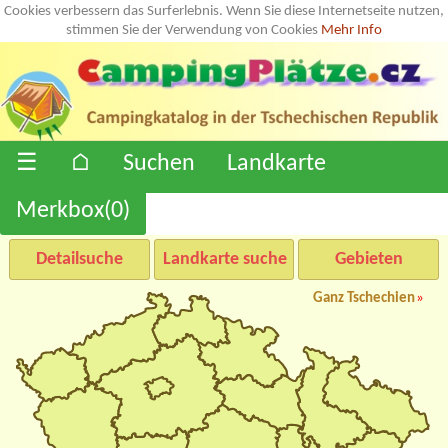
Cookies verbessern das Surferlebnis. Wenn Sie diese Internetseite nutzen,
stimmen Sie der Verwendung von Cookies
Mehr Info
☰
⌂
Suchen
Landkarte
Merkbox(
0
)
Detailsuche
Landkarte suche
Gebieten
Ganz Tschechien
»