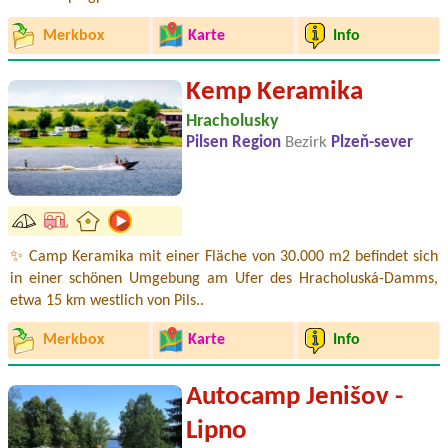
Merkbox
Karte
Info
Kemp Keramika
Hracholusky
Pilsen Region
Bezirk
Plzeň-sever
✨ Camp Keramika mit einer Fläche von 30.000 m2 befindet sich
in einer schönen Umgebung am Ufer des Hracholuská-Damms,
etwa 15 km westlich von Pils..
Merkbox
Karte
Info
Autocamp Jenišov -
Lipno