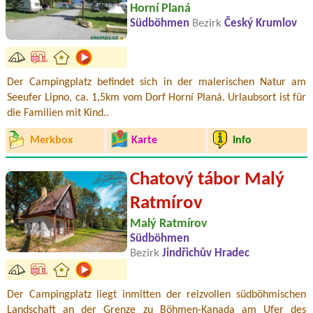
Horní Planá
Südböhmen
Bezirk
Český Krumlov
Der Campingplatz befindet sich in der malerischen Natur am
Seeufer Lipno, ca. 1,5km vom Dorf Horní Planá. Urlaubsort ist für
die Familien mit Kind..
Merkbox
Karte
Info
Chatový tábor Malý
Ratmírov
Malý Ratmírov
Südböhmen
Bezirk
Jindřichův Hradec
Der Campingplatz liegt inmitten der reizvollen südböhmischen
Landschaft an der Grenze zu Böhmen-Kanada am Ufer des