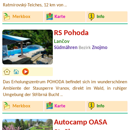
Ratmírovský-Teiches, 12 km von ..
Merkbox
Karte
Info
RS Pohoda
Lančov
Südmähren
Bezirk
Znojmo
Das Erholungszentrum POHODA befindet sich im wunderschönen
Ambiente der Stausperre Vranov, direkt im Wald, in ruhiger
Umgebung der Stříbrná Bucht ..
Merkbox
Karte
Info
Autocamp OASA