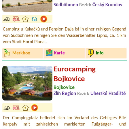
Südböhmen
Bezirk
Český Krumlov
Camping u Kukačků und Pension DaJa ist in einer ruhigen Gegend
von Südböhmen reinigen Sie den Wasserbehälter Lipno, ca. 1 km
vom Stadt Horni Plana..
Merkbox
Karte
Info
Eurocamping
Bojkovice
Bojkovice
Zlín Region
Bezirk
Uherské Hradiště
Der Campingplatz befindet sich im Vorland des Gebirges Bílé
Karpaty mit zahlreichen markierten Fußgänger- und