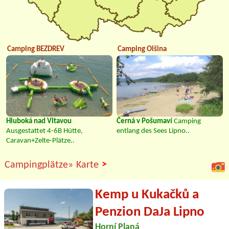
Camping BEZDREV
Camping Olšina
Hluboká nad Vltavou
Černá v Pošumaví
Camping
Ausgestattet 4-6B Hütte,
entlang des Sees Lipno..
Caravan+Zelte-Plätze..
>
Campingplätze»
Karte
Kemp u Kukačků a
Penzion DaJa Lipno
Horní Planá