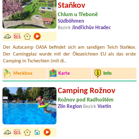
Staňkov
Chlum u Třeboně
Südböhmen
Bezirk
Jindřichův Hradec
Der Autocamp OASA befindet sich am sandigen Teich Staňkov.
Der Camingplaz wurde mit der Ökozeichnen EU als das erste
Camping in Tschechien (mit di..
Merkbox
Karte
Info
Camping Rožnov
Rožnov pod Radhoštěm
Zlín Region
Bezirk
Vsetín