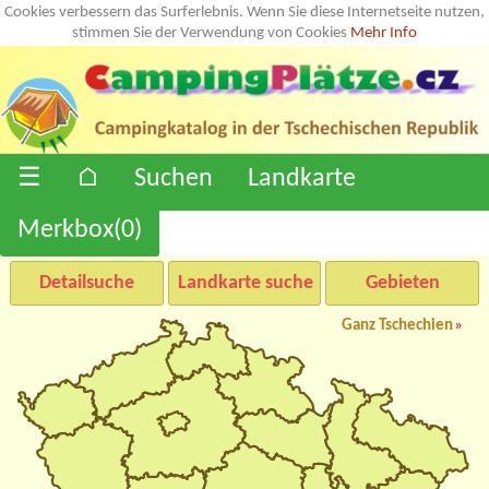
Cookies verbessern das Surferlebnis. Wenn Sie diese Internetseite nutzen,
stimmen Sie der Verwendung von Cookies
Mehr Info
☰
⌂
Suchen
Landkarte
Merkbox(
0
)
Detailsuche
Landkarte suche
Gebieten
Ganz Tschechien
»