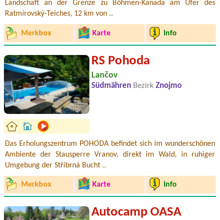
Landschaft an der Grenze zu Böhmen-Kanada am Ufer des
Ratmírovský-Teiches, 12 km von ..
Merkbox
Karte
Info
RS Pohoda
Lančov
Südmähren
Bezirk
Znojmo
Das Erholungszentrum POHODA befindet sich im wunderschönen
Ambiente der Stausperre Vranov, direkt im Wald, in ruhiger
Umgebung der Stříbrná Bucht ..
Merkbox
Karte
Info
Autocamp OASA