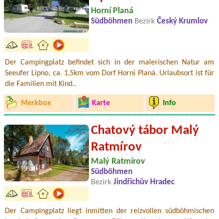
Horní Planá
Südböhmen
Bezirk
Český Krumlov
Der Campingplatz befindet sich in der malerischen Natur am
Seeufer Lipno, ca. 1,5km vom Dorf Horní Planá. Urlaubsort ist für
die Familien mit Kind..
Merkbox
Karte
Info
Chatový tábor Malý
Ratmírov
Malý Ratmírov
Südböhmen
Bezirk
Jindřichův Hradec
Der Campingplatz liegt inmitten der reizvollen südböhmischen