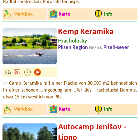
Radfahrerstrecken. Karasalt-Tennispl..
Merkbox
Karte
Info
Kemp Keramika
Hracholusky
Pilsen Region
Bezirk
Plzeň-sever
✨ Camp Keramika mit einer Fläche von 30.000 m2 befindet sich
in einer schönen Umgebung am Ufer des Hracholuská-Damms,
etwa 15 km westlich von Pils..
Merkbox
Karte
Info
Autocamp Jenišov -
Lipno