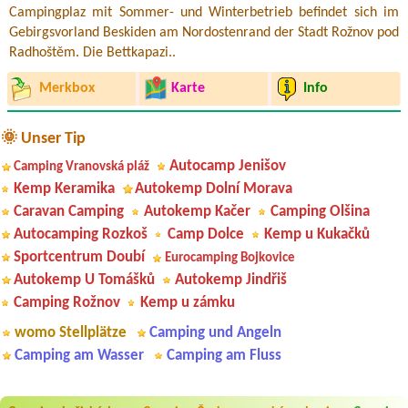
Campingplaz mit Sommer- und Winterbetrieb befindet sich im
Gebirgsvorland Beskiden am Nordostenrand der Stadt Rožnov pod
Radhoštěm. Die Bettkapazi..
Merkbox
Karte
Info
🌞 Unser Tip
Autocamp Jenišov
Camping Vranovská pláž
Kemp Keramika
Autokemp Dolní Morava
Caravan Camping
Autokemp Kačer
Camping Olšina
Autocamping Rozkoš
Camp Dolce
Kemp u Kukačků
Sportcentrum Doubí
Eurocamping Bojkovice
Autokemp U Tomášků
Autokemp Jindřiš
Camping Rožnov
Kemp u zámku
womo Stellplätze
Camping und Angeln
Camping am Wasser
Camping am Fluss