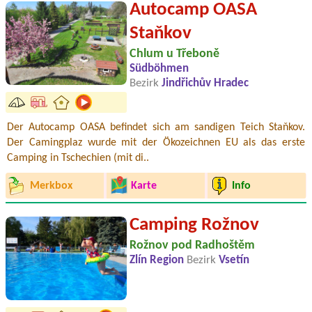
Autocamp OASA
Staňkov
Chlum u Třeboně
Südböhmen
Bezirk
Jindřichův Hradec
Der Autocamp OASA befindet sich am sandigen Teich Staňkov.
Der Camingplaz wurde mit der Ökozeichnen EU als das erste
Camping in Tschechien (mit di..
Merkbox
Karte
Info
Camping Rožnov
Rožnov pod Radhoštěm
Zlín Region
Bezirk
Vsetín