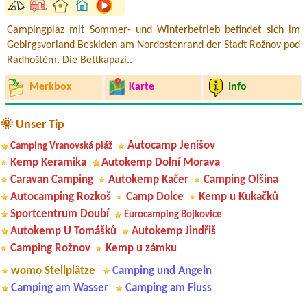
Campingplaz mit Sommer- und Winterbetrieb befindet sich im
Gebirgsvorland Beskiden am Nordostenrand der Stadt Rožnov pod
Radhoštěm. Die Bettkapazi..
Merkbox
Karte
Info
🌞 Unser Tip
Autocamp Jenišov
Camping Vranovská pláž
Kemp Keramika
Autokemp Dolní Morava
Caravan Camping
Autokemp Kačer
Camping Olšina
Autocamping Rozkoš
Camp Dolce
Kemp u Kukačků
Sportcentrum Doubí
Eurocamping Bojkovice
Autokemp U Tomášků
Autokemp Jindřiš
Camping Rožnov
Kemp u zámku
womo Stellplätze
Camping und Angeln
Camping am Wasser
Camping am Fluss