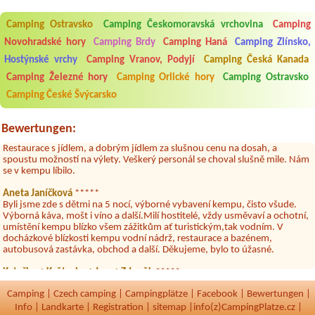
Aneta Melicharová
***
Byli jsme zde v týdnu od 25.7. do 1.8. 2026. Kemp jako takový je pěkný.
Camping Ostravsko
Camping Českomoravská vrchovina
Camping
V umývárně i na WC bylo vždy čisto, doplněný papír i utěrky, což při
Novohradské hory
Camping Brdy
Camping Haná
Camping Zlínsko,
množství návštěvníků není samozřejmost. V kempu je obchod a
restaurace, kebab a další občerstvení. Co nás ale velice zklamalo byl
Hostýnské vrchy
Camping Vranov, Podyjí
Camping Česká Kanada
celodenní hluk z repráků u stanů a absolutní bezohlednost ostatních
ubytovaných. Přes den jsem si připadala jak na pouti- z každého koutu
Camping Železné hory
Camping Orlické hory
Camping Ostravsko
hrála jiná hudba.Kemp pěkný, ale takový rámus jsme ještě nezažili...
Camping České Švýcarsko
Jana
*****
Chtěli jsme být týden,byli jsme dva. Na začátku prázdnin. Přijeli jsme
Bewertungen:
karavanem. Klid pohoda socialky nové krásné čisté,koupání super.
Restaurace s jídlem, a dobrým jídlem za slušnou cenu na dosah, a
spoustu možností na výlety. Veškerý personál se choval slušně mile. Nám
se v kempu líbilo.
Aneta Janíčková
*****
Byli jsme zde s dětmi na 5 nocí, výborné vybavení kempu, čisto všude.
Výborná káva, mošt i víno a další.Milí hostitelé, vždy usměvaví a ochotní,
umístění kempu blízko všem zážitkům ať turistickým,tak vodním. V
docházkové blízkosti kempu vodní nádrž, restaurace a bazénem,
autobusová zastávka, obchod a další. Děkujeme, bylo to úžasné.
Kateřina+ Květoslav+ Jana+ Zdeněk
*****
Byli jsme zde už podruhé, minulý rok 3 dny a letos celý týden. Krásný,
klidný kemp. Čisté, nově vybavené chatky, milý a ochotní majitelé, dobré
Camping
|
Czech camping
|
Campingplätze
|
Facebook
|
Bewertungen
|
víno, možnost grilování nebo jen opečení špekačků😄. Velké množství
Info
|
Landkarte
|
Registration
|
sitemap
|
info(z)CampingPlatze.cz |
variant na výlety po okolí. Za nás super dovolená 🤩🤩