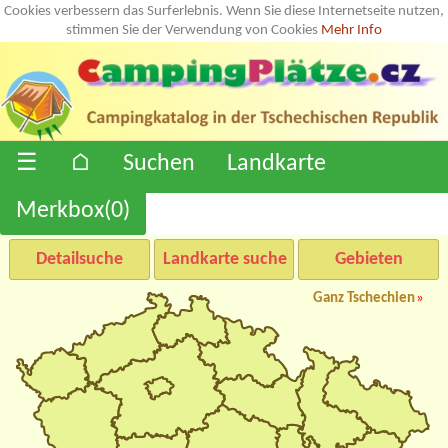
Cookies verbessern das Surferlebnis. Wenn Sie diese Internetseite nutzen,
stimmen Sie der Verwendung von Cookies
Mehr Info
☰
⌂
Suchen
Landkarte
Merkbox(
0
)
Detailsuche
Landkarte suche
Gebieten
Ganz Tschechien
»