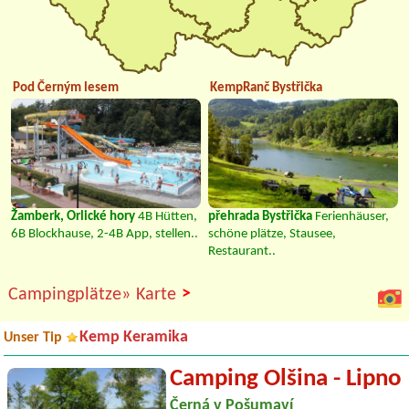
Pod Černým lesem
KempRanč Bystřička
Žamberk, Orlické hory
4B Hütten,
přehrada Bystřička
Ferienhäuser,
6B Blockhause, 2-4B App, stellen..
schöne plätze, Stausee,
Restaurant..
>
Campingplätze»
Karte
Kemp Keramika
Unser Tip
Camping Olšina - Lipno
Černá v Pošumaví