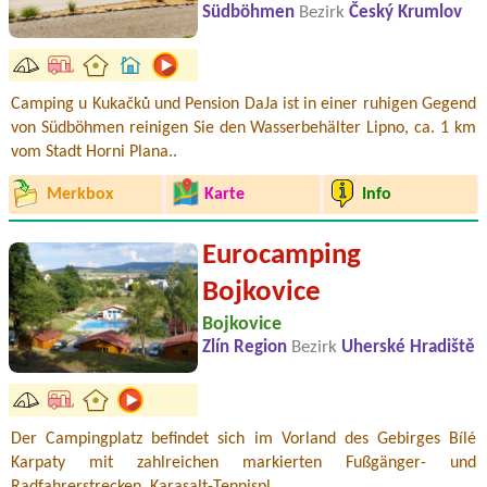
Südböhmen
Bezirk
Český Krumlov
Camping u Kukačků und Pension DaJa ist in einer ruhigen Gegend
von Südböhmen reinigen Sie den Wasserbehälter Lipno, ca. 1 km
vom Stadt Horni Plana..
Merkbox
Karte
Info
Eurocamping
Bojkovice
Bojkovice
Zlín Region
Bezirk
Uherské Hradiště
Der Campingplatz befindet sich im Vorland des Gebirges Bílé
Karpaty mit zahlreichen markierten Fußgänger- und