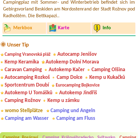
Campingplaz mit Sommer- und Winterbetrieb befindet sich im
Gebirgsvorland Beskiden am Nordostenrand der Stadt Rožnov pod
Radhoštěm. Die Bettkapazi..
Merkbox
Karte
Info
🌞 Unser Tip
Autocamp Jenišov
Camping Vranovská pláž
Kemp Keramika
Autokemp Dolní Morava
Caravan Camping
Autokemp Kačer
Camping Olšina
Autocamping Rozkoš
Camp Dolce
Kemp u Kukačků
Sportcentrum Doubí
Eurocamping Bojkovice
Autokemp U Tomášků
Autokemp Jindřiš
Camping Rožnov
Kemp u zámku
womo Stellplätze
Camping und Angeln
Camping am Wasser
Camping am Fluss
Aneta Melicharová
***
Camping Posázaví
Camping Královéhradecko, Svitavsko
Camping