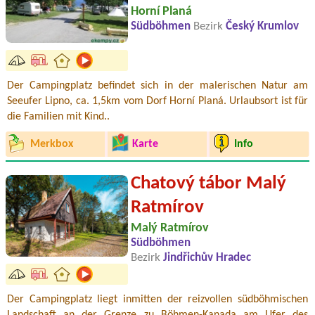
Horní Planá
Südböhmen
Bezirk
Český Krumlov
Der Campingplatz befindet sich in der malerischen Natur am
Seeufer Lipno, ca. 1,5km vom Dorf Horní Planá. Urlaubsort ist für
die Familien mit Kind..
Merkbox
Karte
Info
Chatový tábor Malý
Ratmírov
Malý Ratmírov
Südböhmen
Bezirk
Jindřichův Hradec
Der Campingplatz liegt inmitten der reizvollen südböhmischen