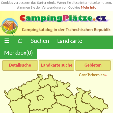
Cookies verbessern das Surferlebnis. Wenn Sie diese Internetseite nutzen,
stimmen Sie der Verwendung von Cookies
Mehr Info
☰
⌂
Suchen
Landkarte
Merkbox(
0
)
Detailsuche
Landkarte suche
Gebieten
Ganz Tschechien
»