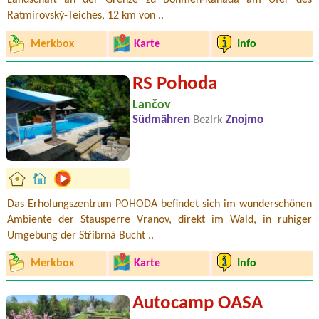
Landschaft an der Grenze zu Böhmen-Kanada am Ufer des
Ratmírovský-Teiches, 12 km von ..
Merkbox
Karte
Info
RS Pohoda
Lančov
Südmähren
Bezirk
Znojmo
Das Erholungszentrum POHODA befindet sich im wunderschönen
Ambiente der Stausperre Vranov, direkt im Wald, in ruhiger
Umgebung der Stříbrná Bucht ..
Merkbox
Karte
Info
Autocamp OASA