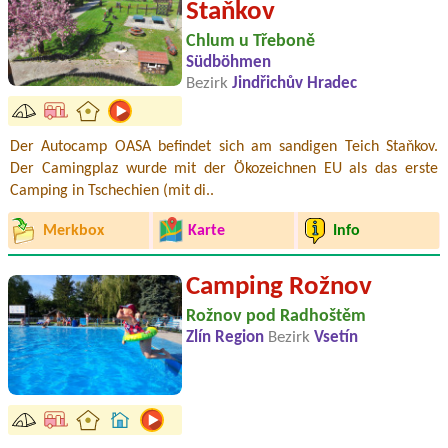
Staňkov
Chlum u Třeboně
Südböhmen
Bezirk
Jindřichův Hradec
Der Autocamp OASA befindet sich am sandigen Teich Staňkov.
Der Camingplaz wurde mit der Ökozeichnen EU als das erste
Camping in Tschechien (mit di..
Merkbox
Karte
Info
Camping Rožnov
Rožnov pod Radhoštěm
Zlín Region
Bezirk
Vsetín