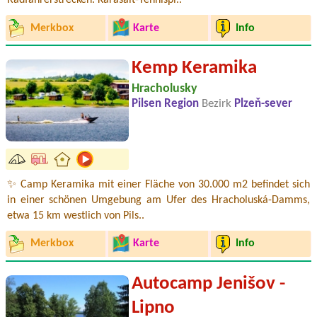
Radfahrerstrecken. Karasalt-Tennispl..
Merkbox
Karte
Info
Kemp Keramika
Hracholusky
Pilsen Region
Bezirk
Plzeň-sever
✨ Camp Keramika mit einer Fläche von 30.000 m2 befindet sich
in einer schönen Umgebung am Ufer des Hracholuská-Damms,
etwa 15 km westlich von Pils..
Merkbox
Karte
Info
Autocamp Jenišov -
Lipno