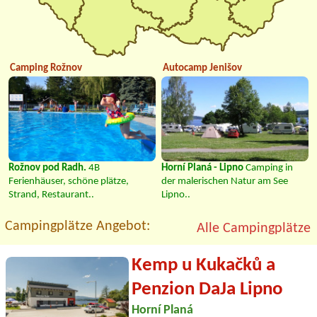
Camping Rožnov
Autocamp Jenišov
Rožnov pod Radh.
4B
Horní Planá - Lipno
Camping in
Ferienhäuser, schöne plätze,
der malerischen Natur am See
Strand, Restaurant..
Lipno..
Campingplätze Angebot:
Alle Campingplätze
Kemp u Kukačků a
Penzion DaJa Lipno
Horní Planá