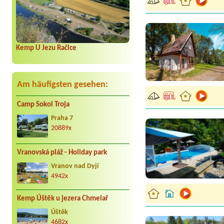
Kemp U Jezu Račice
Am häufigsten gesehen:
Camp Sokol Troja
Praha 7
20889x
Vranovská pláž - Holiday park
Vranov nad Dyjí
4942x
Kemp Úštěk u jezera Chmelař
Úštěk
4682x