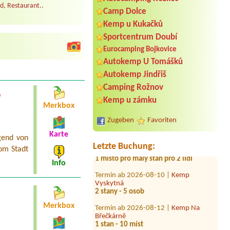
d, Restaurant..
Camp Dolce
Kemp u Kukačků
Sportcentrum Doubí
Eurocamping Bojkovice
Autokemp U Tomášků
Termin ab 2026-08-08 |
Autokemp
Autokemp Jindřiš
Vikletice
1.stan+1xautomobil
Camping Rožnov
o
Kemp u zámku
Termin ab 2026-08-06 |
Kemp
Merkbox
DACHOVA
1 Caravan 4 personen
Zugeben
Favoriten
Termin ab 2026-08-05 |
Kemp
Karte
gend von
Country Bečice Lužnice
Letzte Buchung:
om Stadt
1 místo pro malý stan pro 2 lidi
Info
Termin ab 2026-08-10 |
Kemp
Vyskytná
2 stany - 5 osob
Termin ab 2026-08-12 |
Kemp Na
Merkbox
Břečkárně
1 stan - 10 míst