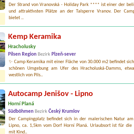
Der Strand von Vranovská - Holiday Park **** ist einer der bel
und attraktivsten Plätze an der Talsperre Vranov. Der Camp
bietet ..
Kemp Keramika
Hracholusky
Pilsen Region
Bezirk
Plzeň-sever
✨ Camp Keramika mit einer Fläche von 30.000 m2 befindet sich 
schönen Umgebung am Ufer des Hracholuská-Damms, etw
westlich von Pils..
Autocamp Jenišov - Lipno
Horní Planá
Südböhmen
Bezirk
Český Krumlov
Der Campingplatz befindet sich in der malerischen Natur am
Lipno, ca. 1,5km vom Dorf Horní Planá. Urlaubsort ist für die
mit Kind..