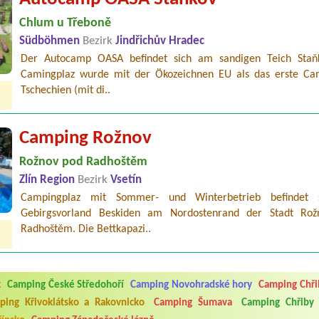
Chlum u Třeboně
Südböhmen
Bezirk
Jindřichův Hradec
Der Autocamp OASA befindet sich am sandigen Teich Staň
Camingplaz wurde mit der Ökozeichnen EU als das erste Ca
Tschechien (mit di..
Camping Rožnov
Rožnov pod Radhoštěm
Zlín Region
Bezirk
Vsetín
Campingplaz mit Sommer- und Winterbetrieb befindet 
Gebirgsvorland Beskiden am Nordostenrand der Stadt Ro
Radhoštěm. Die Bettkapazi..
5.7. do 1.8. 2026. Kemp jako takový je pěkný. V umývárně i na WC bylo vždy
ávštěvníků není samozřejmost. V kempu je obchod a restaurace, kebab a dalš
nní hluk z repráků u stanů a absolutní bezohlednost ostatních ubytovaných. 
k
Camping České Středohoří
Camping Novohradské hory
Camping Chři
utu hrála jiná hudba.Kemp pěkný, ale takový rámus jsme ještě nezažili...
ping Křivoklátsko a Rakovnicko
Camping Šumava
Camping Chřiby