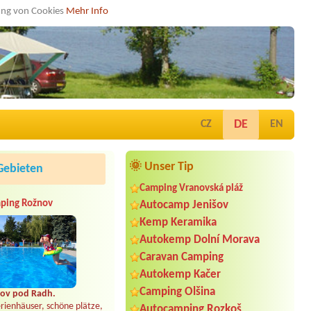
dung von Cookies
Mehr Info
DE
CZ
EN
🌞 Unser Tip
Gebieten
Camping Vranovská pláž
ping Rožnov
Autocamp Jenišov
Kemp Keramika
Autokemp Dolní Morava
Caravan Camping
Autokemp Kačer
Camping Olšina
ov pod Radh.
rienhäuser, schöne plätze,
Autocamping Rozkoš