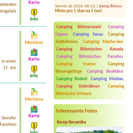
Termin ab 2026-08-02 |
Kemp Římov
Karte
iebtesten
Místo pro 1 stan na 3 noci
ingplatz
Termin ab 2026-08-06 |
Autokemp
Info
Karlštejn
2 lůžková chatka
Camping Böhmerwald
Camping
Termin ab 2026-08-08 |
Autokemp
Lippen
Camping Sasau
Camping
Velký Vřešťov
Südböhmen
Camping Mácha-See
Merkbox
dvě 2l chatky sociální zařízení
Camping Böhmisches Kanada
Termin ab 2026-08-07 |
Autocamp
Camping Böhmisches Paradies
Erika
Karte
in einer
1 Adult 2 Kids,
Camping Vranov
Camping
a 15 km
Riesengebirge
Camping Beskiden
Termin ab 2026-07-27 |
Kemp Iveta
Info
2 místa na stan a v jednom stanu
Camping Rozkoš
Camping Moldau
budou 3 lidé a v druhém 2 lidé
Camping Südmähren
Camping
Böhmische Schweiz
Merkbox
Interessante Fotos
Karte
 Seeufer
Kemp Keramika
 Familien
Info