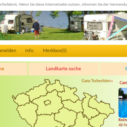
urferlebnis. Wenn Sie diese Internetseite nutzen, stimmen Sie der Verwen
nmelden
Info
Merkbox(
0
)
he
Landkarte suche
Ganz Tschechien
»
Cam
Rožn
4B Fe