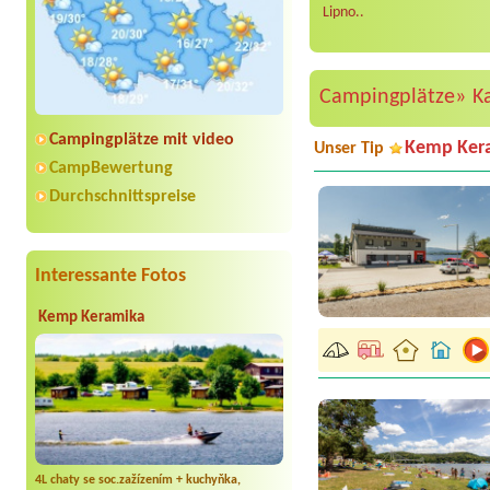
Lipno..
Campingplätze»
K
Campingplätze mit video
Kemp Ker
Unser Tip
CampBewertung
Durchschnittspreise
Interessante Fotos
Kemp Keramika
4L chaty se soc.zažízením + kuchyňka,