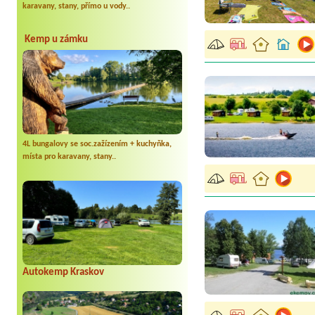
karavany, stany, přímo u vody..
Kemp u zámku
4L bungalovy se soc.zažízením + kuchyňka,
místa pro karavany, stany..
Autokemp Kraskov