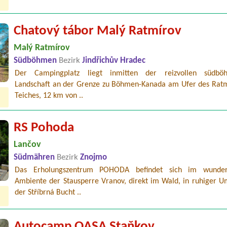
Chatový tábor Malý Ratmírov
Malý Ratmírov
Südböhmen
Bezirk
Jindřichův Hradec
Der Campingplatz liegt inmitten der reizvollen südböh
Landschaft an der Grenze zu Böhmen-Kanada am Ufer des Ratm
Teiches, 12 km von ..
RS Pohoda
Lančov
Südmähren
Bezirk
Znojmo
Das Erholungszentrum POHODA befindet sich im wunder
Ambiente der Stausperre Vranov, direkt im Wald, in ruhiger 
der Stříbrná Bucht ..
Autocamp OASA Staňkov