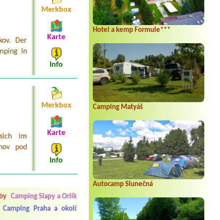
Merkbox
Hotel a kemp Formule***
Karte
kov. Der
mping in
Info
Merkbox
Camping Matyáš
Karte
sich im
žnov pod
Info
 čisto, doplněný papír i
Autocamp Slunečná
í občerstvení. Co nás ale
Přes den jsem si připadala
by
Camping Slapy a Orlík
Camping Praha a okolí