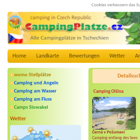
Cookies verbessern das S
Home
Landkarte
Bewertungen
Wetter
A
womo Stellplätze
Detailsuc
Camping und Angeln
Camping am Wasser
Camping Olšina
Camping am Fluss
Camps Slowakei
Wetter
Černá v Pošumaví
Camping entlang des Sees