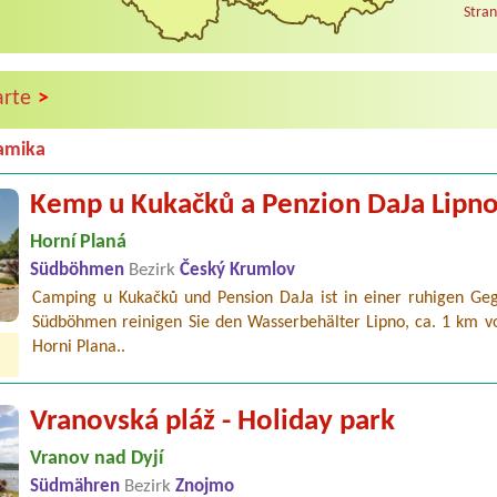
Stran
>
arte
amika
Kemp u Kukačků a Penzion DaJa Lipn
Horní Planá
Südböhmen
Bezirk
Český Krumlov
Camping u Kukačků und Pension DaJa ist in einer ruhigen Ge
Südböhmen reinigen Sie den Wasserbehälter Lipno, ca. 1 km v
Horni Plana..
Vranovská pláž - Holiday park
Vranov nad Dyjí
Südmähren
Bezirk
Znojmo