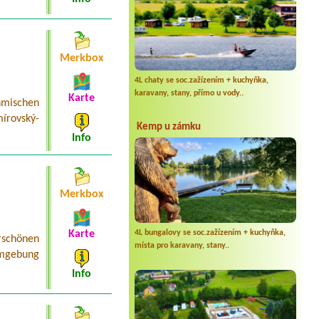
Merkbox
4L chaty se soc.zažízením + kuchyňka,
karavany, stany, přímo u vody..
Karte
mischen
írovský-
Kemp u zámku
Info
Merkbox
4L bungalovy se soc.zažízením + kuchyňka,
Karte
schönen
místa pro karavany, stany..
Umgebung
Info