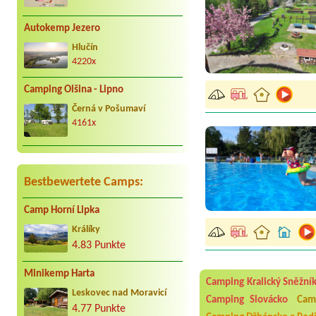
Autokemp Jezero
Hlučín
4220x
Camping Olšina - Lipno
Černá v Pošumaví
4161x
Bestbewertete Camps:
Camp Horní Lipka
Králíky
4.83 Punkte
Aneta Melicharová
***
Byli jsme zde v týdnu od 2
utěrky, což při množství n
Minikemp Harta
velice zklamalo byl celode
Camping Kralický Sněžní
jak na pouti- z každého ko
Leskovec nad Moravicí
Camping Slovácko
Cam
4.77 Punkte
Jana
*****